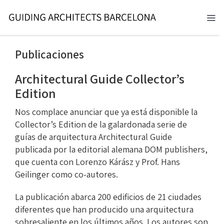
Skip
to
Tog
content
Nav
BARCELONA 2026
Publicaciones
TOURS
Architectural Guide Collector’s
Edition
SERVICIOS
Nos complace anunciar que ya está disponible la
Collector’s Edition de la galardonada serie de
NOTICIAS
guías de arquitectura Architectural Guide
publicada por la editorial alemana DOM publishers,
NOSOTROS
que cuenta con Lorenzo Kárász y Prof. Hans
Geilinger como co-autores.
CONTACTO
La publicación abarca 200 edificios de 21 ciudades
ES
diferentes que han producido una arquitectura
sobresaliente en los últimos años. Los autores son