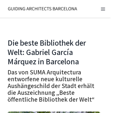
Skip
to
Toggl
content
Navig
BARCELONA 2026
TOUREN
Die beste Bibliothek der
Welt: Gabriel García
DIENSTLEISTUNG
Márquez in Barcelona
NEWS
Das von SUMA Arquitectura
entworfene neue kulturelle
ÜBER UNS
Aushängeschild der Stadt erhält
KONTAKT
die Auszeichnung „Beste
öffentliche Bibliothek der Welt“
DE