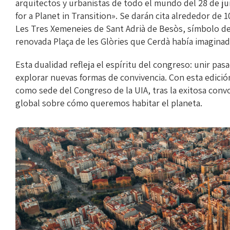
arquitectos y urbanistas de todo el mundo del 28 de jun
for a Planet in Transition». Se darán cita alrededor de
Les Tres Xemeneies de Sant Adrià de Besòs, símbolo de l
renovada Plaça de les Glòries que Cerdà había imaginad
Esta dualidad refleja el espíritu del congreso: unir pa
explorar nuevas formas de convivencia. Con esta edición
como sede del Congreso de la UIA, tras la exitosa con
global sobre cómo queremos habitar el planeta.