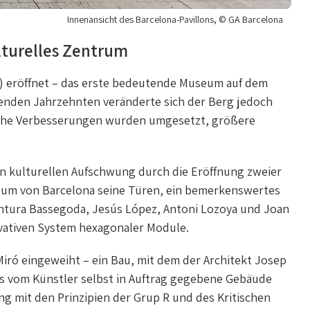
Innenansicht des Barcelona-Pavillons, © GA Barcelona
lturelles Zentrum
) eröffnet – das erste bedeutende Museum auf dem
genden Jahrzehnten veränderte sich der Berg jedoch
liche Verbesserungen wurden umgesetzt, größere
en kulturellen Aufschwung durch die Eröffnung zweier
eum von Barcelona seine Türen, ein bemerkenswertes
tura Bassegoda, Jesús López, Antoni Lozoya und Joan
ovativen System hexagonaler Module.
Miró eingeweiht – ein Bau, mit dem der Architekt Josep
as vom Künstler selbst in Auftrag gegebene Gebäude
ng mit den Prinzipien der Grup R und des Kritischen