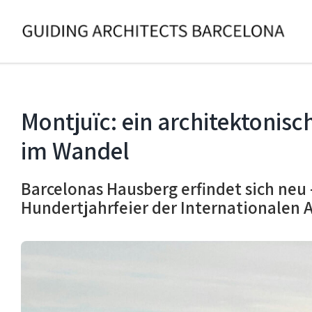
Skip
to
content
Montjuïc: ein architektonis
im Wandel
Barcelonas Hausberg erfindet sich neu 
Hundertjahrfeier der Internationalen 