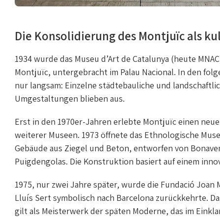
Die Konsolidierung des Montjuïc als ku
1934 wurde das Museu d’Art de Catalunya (heute MNAC
Montjuïc, untergebracht im Palau Nacional. In den fol
nur langsam: Einzelne städtebauliche und landschaft
Umgestaltungen blieben aus.
Erst in den 1970er-Jahren erlebte Montjuïc einen neu
weiterer Museen. 1973 öffnete das Ethnologische Mus
Gebäude aus Ziegel und Beton, entworfen von Bonaven
Puigdengolas. Die Konstruktion basiert auf einem inn
1975, nur zwei Jahre später, wurde die Fundació Joan 
Lluís Sert symbolisch nach Barcelona zurückkehrte. D
gilt als Meisterwerk der späten Moderne, das im Einkla